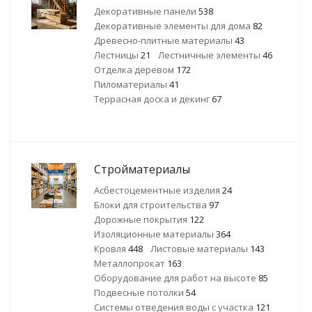
Декоративные панели
538
Декоративные элементы для дома
82
Древесно-плитные материалы
43
Лестницы
21
Лестничные элементы
46
Отделка деревом
172
Пиломатериалы
41
Террасная доска и декинг
67
Стройматериалы
Асбестоцементные изделия
24
Блоки для строительства
97
Дорожные покрытия
122
Изоляционные материалы
364
Кровля
448
Листовые материалы
143
Металлопрокат
163
Оборудование для работ на высоте
85
Подвесные потолки
54
Системы отведения воды с участка
121