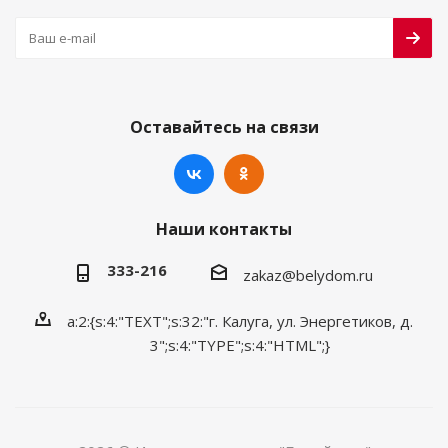
Оставайтесь на связи
Наши контакты
333-216
zakaz@belydom.ru
a:2:{s:4:"TEXT";s:32:"г. Калуга, ул. Энергетиков, д.
3";s:4:"TYPE";s:4:"HTML";}