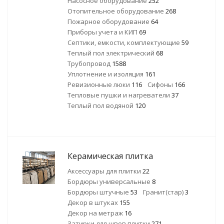
Насосное оборудование
252
Отопительное оборудование
268
Пожарное оборудование
64
Приборы учета и КИП
69
Септики, емкости, комплектующие
59
Теплый пол электрический
68
Трубопровод
1588
Уплотнение и изоляция
161
Ревизионные люки
116
Сифоны
166
Тепловые пушки и нагреватели
37
Теплый пол водяной
120
Керамическая плитка
Аксессуары для плитки
22
Бордюры универсальные
8
Бордюры штучные
53
Гранит(стар)
3
Декор в штуках
155
Декор на метраж
16
Затирки для швов плитки
271