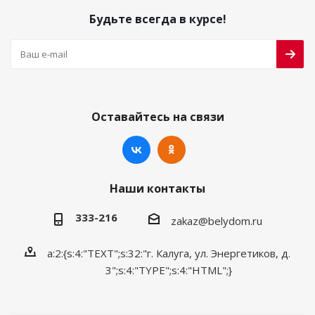
Будьте всегда в курсе!
Оставайтесь на связи
Наши контакты
333-216
zakaz@belydom.ru
a:2:{s:4:"TEXT";s:32:"г. Калуга, ул. Энергетиков, д.
3";s:4:"TYPE";s:4:"HTML";}