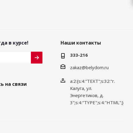
да в курсе!
Наши контакты
333-216
zakaz@belydom.ru
a:2:{s:4:"TEXT";s:32:"г.
ь на связи
Калуга, ул.
Энергетиков, д.
3";s:4:"TYPE";s:4:"HTML";}