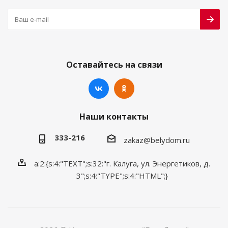
Оставайтесь на связи
Наши контакты
333-216
zakaz@belydom.ru
a:2:{s:4:"TEXT";s:32:"г. Калуга, ул. Энергетиков, д.
3";s:4:"TYPE";s:4:"HTML";}