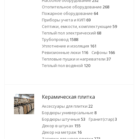
Насосное оборудование
252
Отопительное оборудование
268
Пожарное оборудование
64
Приборы учета и КИП
69
Септики, емкости, комплектующие
59
Теплый пол электрический
68
Трубопровод
1588
Уплотнение и изоляция
161
Ревизионные люки
116
Сифоны
166
Тепловые пушки и нагреватели
37
Теплый пол водяной
120
Керамическая плитка
Аксессуары для плитки
22
Бордюры универсальные
8
Бордюры штучные
53
Гранит(стар)
3
Декор в штуках
155
Декор на метраж
16
Затирки для швов плитки
271