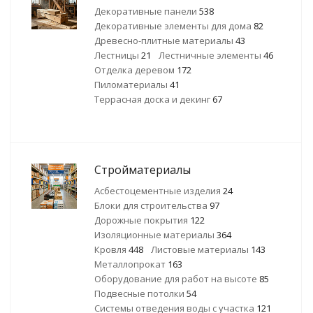
Декоративные панели
538
Декоративные элементы для дома
82
Древесно-плитные материалы
43
Лестницы
21
Лестничные элементы
46
Отделка деревом
172
Пиломатериалы
41
Террасная доска и декинг
67
Стройматериалы
Асбестоцементные изделия
24
Блоки для строительства
97
Дорожные покрытия
122
Изоляционные материалы
364
Кровля
448
Листовые материалы
143
Металлопрокат
163
Оборудование для работ на высоте
85
Подвесные потолки
54
Системы отведения воды с участка
121