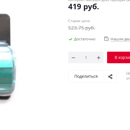
419
руб.
Старая цена
523.75
руб.
Достаточно
Нашли де
В корз
Ц
Поделиться
о