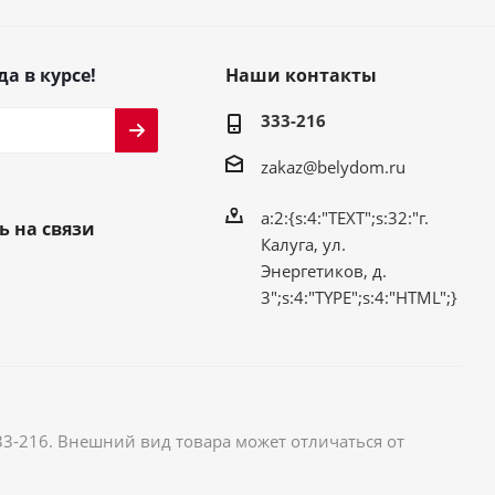
да в курсе!
Наши контакты
333-216
zakaz@belydom.ru
a:2:{s:4:"TEXT";s:32:"г.
ь на связи
Калуга, ул.
Энергетиков, д.
3";s:4:"TYPE";s:4:"HTML";}
33-216. Внешний вид товара может отличаться от