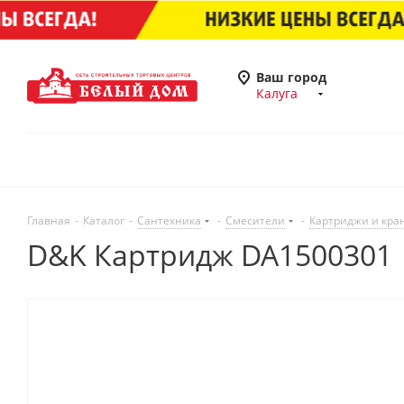
Ваш город
Калуга
Главная
-
Каталог
-
Сантехника
-
Смесители
-
Картриджи и кра
D&K Картридж DA1500301