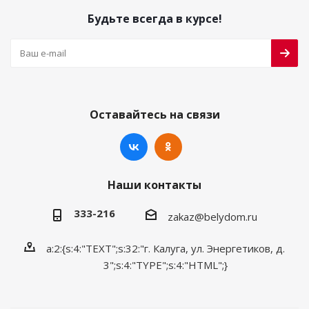
Будьте всегда в курсе!
Оставайтесь на связи
Наши контакты
333-216
zakaz@belydom.ru
a:2:{s:4:"TEXT";s:32:"г. Калуга, ул. Энергетиков, д.
3";s:4:"TYPE";s:4:"HTML";}