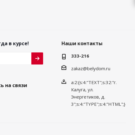
да в курсе!
Наши контакты
333-216
zakaz@belydom.ru
a:2:{s:4:"TEXT";s:32:"г.
ь на связи
Калуга, ул.
Энергетиков, д.
3";s:4:"TYPE";s:4:"HTML";}