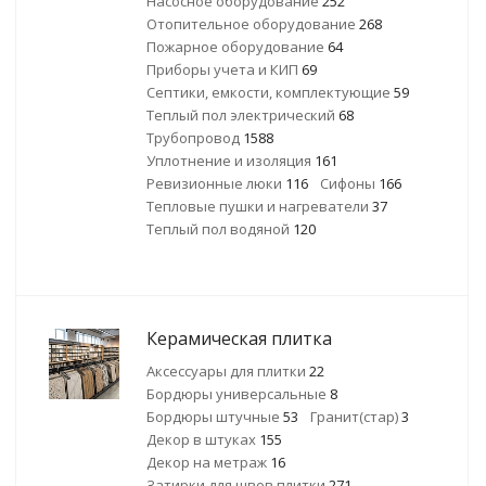
Насосное оборудование
252
Отопительное оборудование
268
Пожарное оборудование
64
Приборы учета и КИП
69
Септики, емкости, комплектующие
59
Теплый пол электрический
68
Трубопровод
1588
Уплотнение и изоляция
161
Ревизионные люки
116
Сифоны
166
Тепловые пушки и нагреватели
37
Теплый пол водяной
120
Керамическая плитка
Аксессуары для плитки
22
Бордюры универсальные
8
Бордюры штучные
53
Гранит(стар)
3
Декор в штуках
155
Декор на метраж
16
Затирки для швов плитки
271