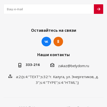
Оставайтесь на связи
Наши контакты
333-216
zakaz@belydom.ru
a:2:{s:4:"TEXT";s:32:"г. Калуга, ул. Энергетиков, д.
3";s:4:"TYPE";s:4:"HTML";}