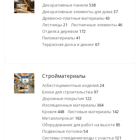
Декоративные панели
538
Декоративные элементы для дома
37
Древесно-плитные материалы
43
Лестницы
21
Лестничные элементы
46
Отделка деревом
172
Пиломатериалы
41
Террасная доска и декинг
67
Стройматериалы
Асбестоцементные изделия
24
Блоки для строительства
97
Дорожные покрытия
122
Изоляционные материалы
364
Кровля
448
Листовые материалы
142
Металлопрокат
163
Оборудование для работ на высоте
85
Подвесные потолки
54
Системы отведения воды с участка
121