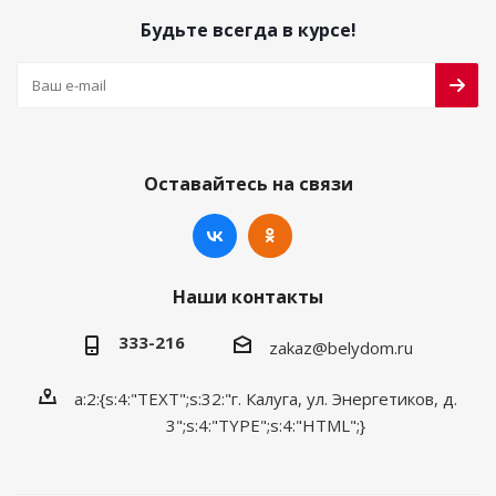
Будьте всегда в курсе!
Оставайтесь на связи
Наши контакты
333-216
zakaz@belydom.ru
a:2:{s:4:"TEXT";s:32:"г. Калуга, ул. Энергетиков, д.
3";s:4:"TYPE";s:4:"HTML";}