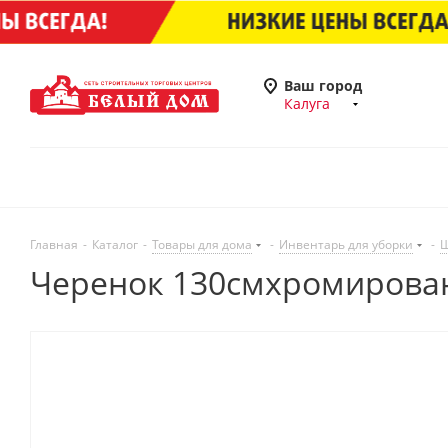
Ваш город
Калуга
Главная
-
Каталог
-
Товары для дома
-
Инвентарь для уборки
-
Щ
Черенок 130смхромиров