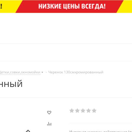
етки,совки,окномойки
-
Черенок 130смхромированный
анный
Интернет-магазин действующая (в