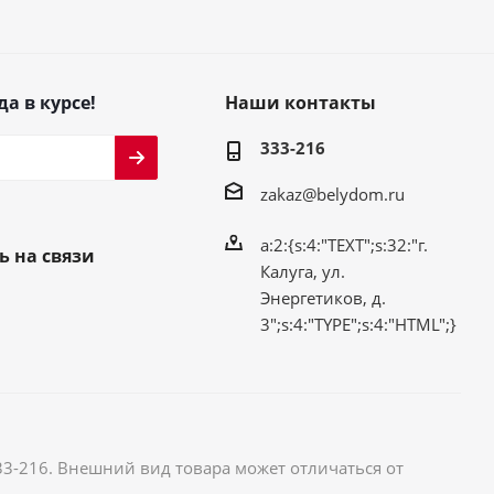
да в курсе!
Наши контакты
333-216
zakaz@belydom.ru
a:2:{s:4:"TEXT";s:32:"г.
ь на связи
Калуга, ул.
Энергетиков, д.
3";s:4:"TYPE";s:4:"HTML";}
33-216. Внешний вид товара может отличаться от