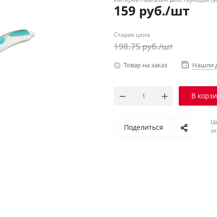
159
руб.
/шт
Старая цена
198.75
руб.
/шт
Товар на заказ
Нашли 
В корз
Ц
Поделиться
о