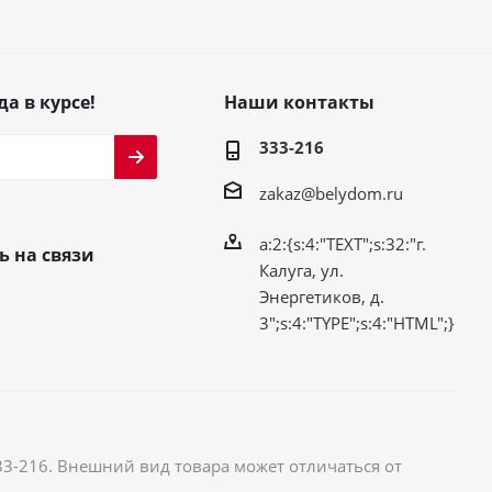
да в курсе!
Наши контакты
333-216
zakaz@belydom.ru
a:2:{s:4:"TEXT";s:32:"г.
ь на связи
Калуга, ул.
Энергетиков, д.
3";s:4:"TYPE";s:4:"HTML";}
33-216. Внешний вид товара может отличаться от