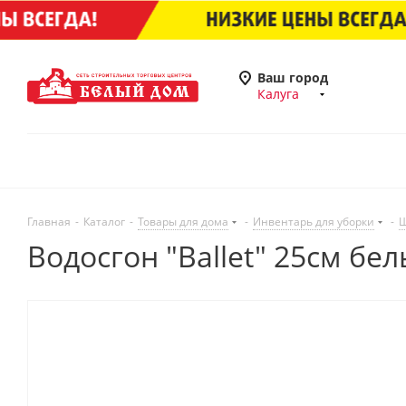
Ваш город
Калуга
Главная
-
Каталог
-
Товары для дома
-
Инвентарь для уборки
-
Щ
Водосгон "Ballet" 25см б