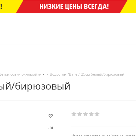
етки,совки,окномойки
-
Водосгон "Ballet" 25см белый/бирюзовый
елый/бирюзовый
Интернет-магазин действующая (в