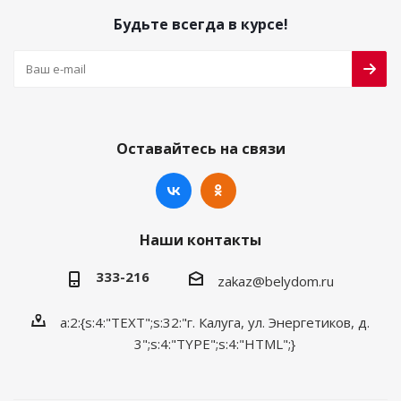
Будьте всегда в курсе!
Оставайтесь на связи
Наши контакты
333-216
zakaz@belydom.ru
a:2:{s:4:"TEXT";s:32:"г. Калуга, ул. Энергетиков, д.
3";s:4:"TYPE";s:4:"HTML";}