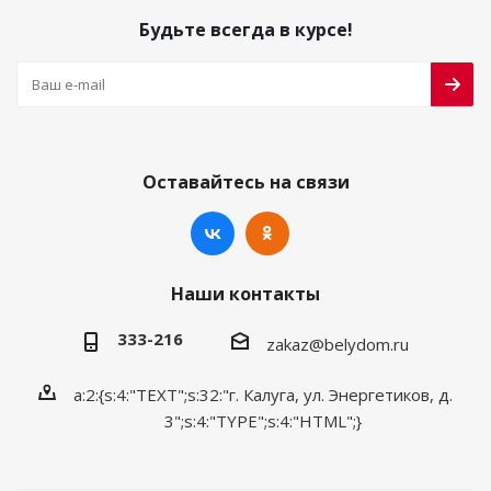
Будьте всегда в курсе!
Оставайтесь на связи
Наши контакты
333-216
zakaz@belydom.ru
a:2:{s:4:"TEXT";s:32:"г. Калуга, ул. Энергетиков, д.
3";s:4:"TYPE";s:4:"HTML";}