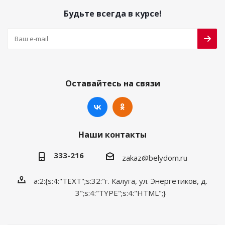
Будьте всегда в курсе!
Оставайтесь на связи
Наши контакты
333-216
zakaz@belydom.ru
a:2:{s:4:"TEXT";s:32:"г. Калуга, ул. Энергетиков, д.
3";s:4:"TYPE";s:4:"HTML";}