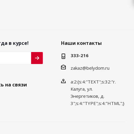
да в курсе!
Наши контакты
333-216
zakaz@belydom.ru
a:2:{s:4:"TEXT";s:32:"г.
ь на связи
Калуга, ул.
Энергетиков, д.
3";s:4:"TYPE";s:4:"HTML";}