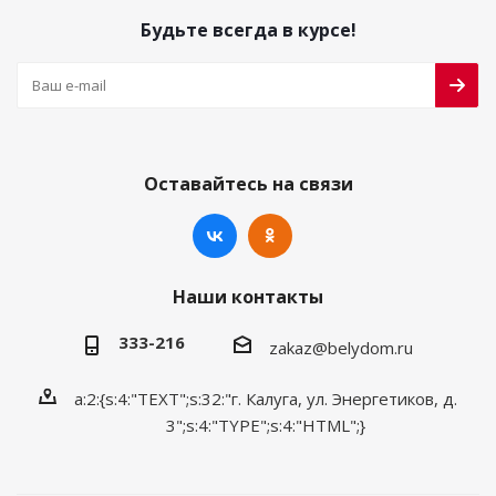
Будьте всегда в курсе!
Оставайтесь на связи
Наши контакты
333-216
zakaz@belydom.ru
a:2:{s:4:"TEXT";s:32:"г. Калуга, ул. Энергетиков, д.
3";s:4:"TYPE";s:4:"HTML";}