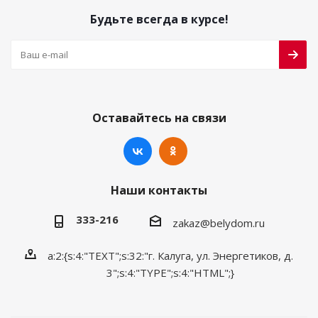
Будьте всегда в курсе!
Оставайтесь на связи
Наши контакты
333-216
zakaz@belydom.ru
a:2:{s:4:"TEXT";s:32:"г. Калуга, ул. Энергетиков, д.
3";s:4:"TYPE";s:4:"HTML";}