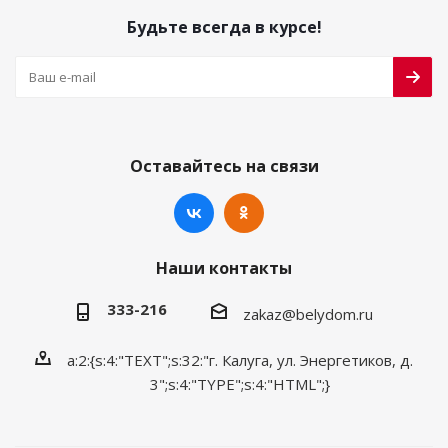
Будьте всегда в курсе!
Оставайтесь на связи
Наши контакты
333-216
zakaz@belydom.ru
a:2:{s:4:"TEXT";s:32:"г. Калуга, ул. Энергетиков, д.
3";s:4:"TYPE";s:4:"HTML";}