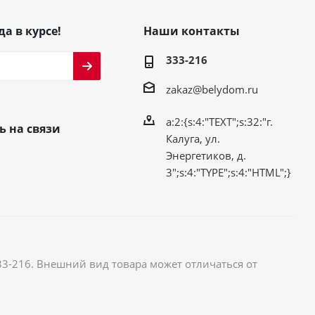
да в курсе!
Наши контакты
333-216
zakaz@belydom.ru
a:2:{s:4:"TEXT";s:32:"г.
ь на связи
Калуга, ул.
Энергетиков, д.
3";s:4:"TYPE";s:4:"HTML";}
33-216. Внешний вид товара может отличаться от