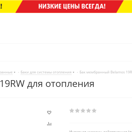
ранные
-
Баки для системы отопления
-
Бак мембранный Belamos 19R
19RW для отопления
Интернет-магазин действующая (в