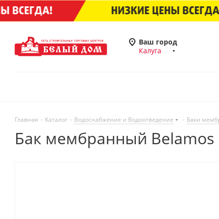
Ваш город
Калуга
Главная
-
Каталог
-
Водоснабжение и Водоотведение
-
Баки мемб
Бак мембранный Belamos 