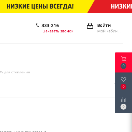
333-216
Войти
Заказать звонок
Мой кабинет
0
W для отопления
0
0
се розничные покупатели)