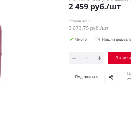
2 459
руб.
/шт
Старая цена
3 073.75
руб.
/шт
Много
Нашли дешевл
В корз
Ц
Поделиться
о