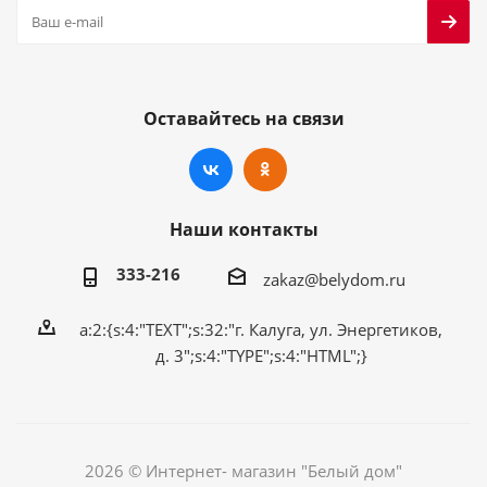
Оставайтесь на связи
Наши контакты
333-216
zakaz@belydom.ru
a:2:{s:4:"TEXT";s:32:"г. Калуга, ул. Энергетиков,
д. 3";s:4:"TYPE";s:4:"HTML";}
2026 © Интернет- магазин "Белый дом"