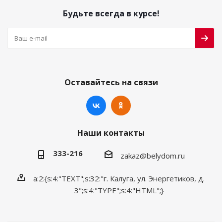
Будьте всегда в курсе!
Оставайтесь на связи
Наши контакты
333-216
zakaz@belydom.ru
a:2:{s:4:"TEXT";s:32:"г. Калуга, ул. Энергетиков, д.
3";s:4:"TYPE";s:4:"HTML";}