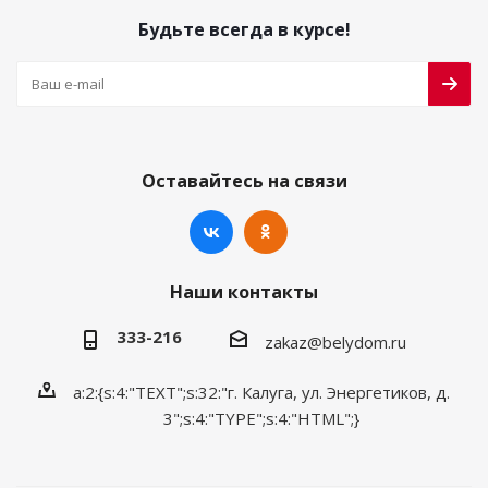
Будьте всегда в курсе!
Оставайтесь на связи
Наши контакты
333-216
zakaz@belydom.ru
a:2:{s:4:"TEXT";s:32:"г. Калуга, ул. Энергетиков, д.
3";s:4:"TYPE";s:4:"HTML";}