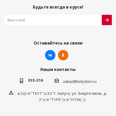
Будьте всегда в курсе!
Оставайтесь на связи
Наши контакты
333-216
zakaz@belydom.ru
a:2:{s:4:"TEXT";s:32:"г. Калуга, ул. Энергетиков, д.
3";s:4:"TYPE";s:4:"HTML";}