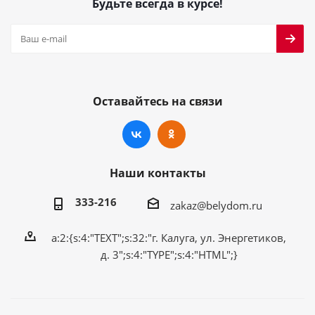
Будьте всегда в курсе!
Оставайтесь на связи
Наши контакты
333-216
zakaz@belydom.ru
a:2:{s:4:"TEXT";s:32:"г. Калуга, ул. Энергетиков,
д. 3";s:4:"TYPE";s:4:"HTML";}