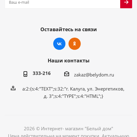
Оставайтесь на связи
Наши контакты
333-216
zakaz@belydom.ru
a:2:{s:4:"TEXT";s:32:"г. Калуга, ул. Энергетиков,
д. 3";s:4:"TYPE";s:4:"HTML";}
2026 © Интернет- магазин "Белый дом"
Цена действительна на момент покупки. Актуальную