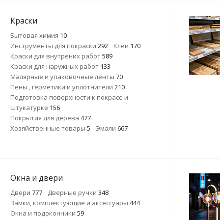
Краски
Бытовая химия
10
Инструменты для покраски
292
Клеи
170
Краски для внутрених работ
589
Краски для наружных работ
133
Малярные и упаковочные ленты
70
Пены , герметики и уплотнители
210
Подготовка поверхности к покрасе и
штукатурке
156
Покрытия для дерева
477
Хозяйственные товары
5
Эмали
667
Окна и двери
Двери
777
Дверные ручки
348
Замки, комплектующие и аксессуары
444
Окна и подоконники
59