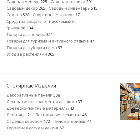
Садовая мебель
225
Садовая техника
291
Садовый декор
265
Садовый инвентарь
515
Семена
528
Спортивные товары
17
Средства защиты от насекомых и
грызунов
134
Товары для полива
351
Товары для туризма и активного отдыха
47
Товары для уборки снега
97
Уход за растениями
305
Столярные Изделия
Декоративные панели
538
Декоративные элементы для дома
37
Древесно-плитные материалы
43
Лестницы
21
Лестничные элементы
46
Отделка деревом
172
Пиломатериалы
41
Террасная доска и декинг
67