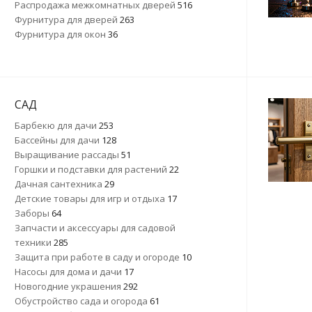
Распродажа межкомнатных дверей
516
Фурнитура для дверей
263
Фурнитура для окон
36
САД
Барбекю для дачи
253
Бассейны для дачи
128
Выращивание рассады
51
Горшки и подставки для растений
22
Дачная сантехника
29
Детские товары для игр и отдыха
17
Заборы
64
Запчасти и аксессуары для садовой
техники
285
Защита при работе в саду и огороде
10
Насосы для дома и дачи
17
Новогодние украшения
292
Обустройство сада и огорода
61