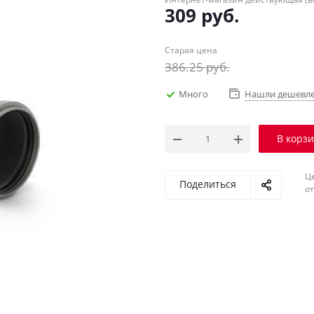
309
руб.
Старая цена
386.25
руб.
Много
Нашли дешевл
В корз
Ц
Поделиться
о