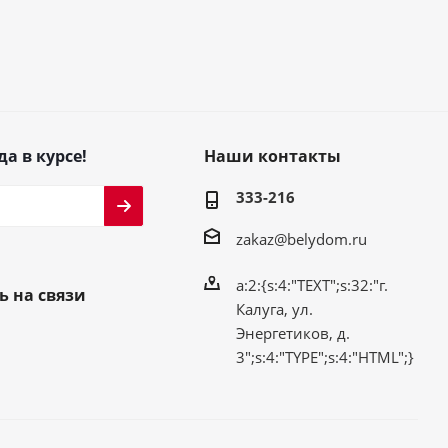
да в курсе!
Наши контакты
333-216
zakaz@belydom.ru
a:2:{s:4:"TEXT";s:32:"г.
ь на связи
Калуга, ул.
Энергетиков, д.
3";s:4:"TYPE";s:4:"HTML";}