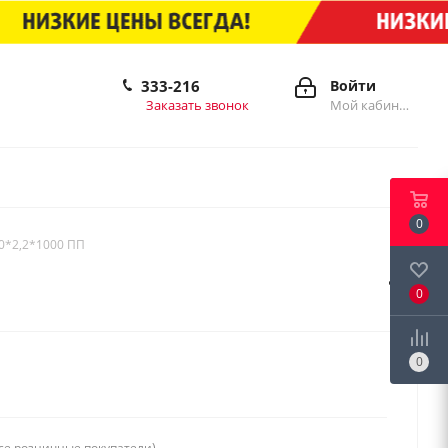
333-216
Войти
Заказать звонок
Мой кабинет
0
0*2,2*1000 ПП
0
0
се розничные покупатели)