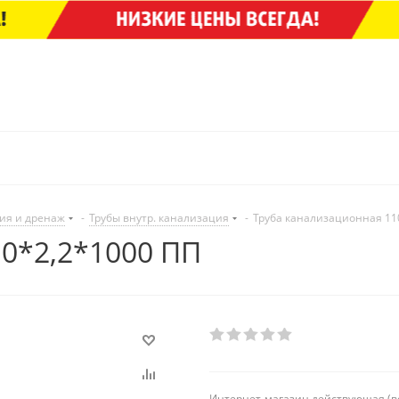
ия и дренаж
-
Трубы внутр. канализация
-
Труба канализационная 11
0*2,2*1000 ПП
Интернет-магазин действующая (в