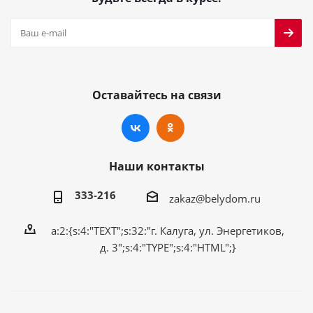
Оставайтесь на связи
Наши контакты
333-216
zakaz@belydom.ru
a:2:{s:4:"TEXT";s:32:"г. Калуга, ул. Энергетиков,
д. 3";s:4:"TYPE";s:4:"HTML";}