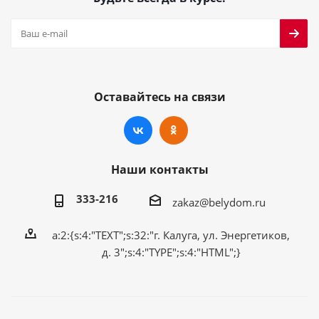
Оставайтесь на связи
Наши контакты
333-216
zakaz@belydom.ru
a:2:{s:4:"TEXT";s:32:"г. Калуга, ул. Энергетиков,
д. 3";s:4:"TYPE";s:4:"HTML";}