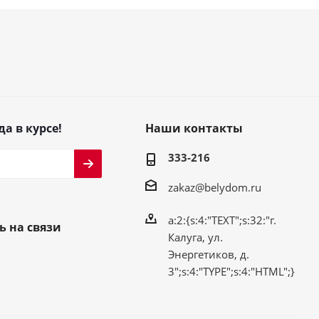
да в курсе!
Наши контакты
333-216
zakaz@belydom.ru
a:2:{s:4:"TEXT";s:32:"г.
ь на связи
Калуга, ул.
Энергетиков, д.
3";s:4:"TYPE";s:4:"HTML";}