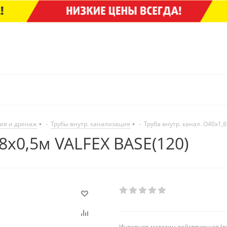
ия и дренаж
-
Трубы внутр. канализация
-
Труба внутр. канал. O40х1,
,8х0,5м VALFEX BASE(120)
Интернет-магазин действующая (в