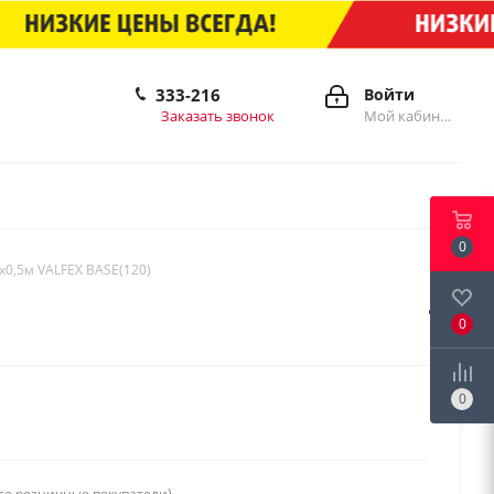
333-216
Войти
Заказать звонок
Мой кабинет
0
8х0,5м VALFEX BASE(120)
0
0
се розничные покупатели)