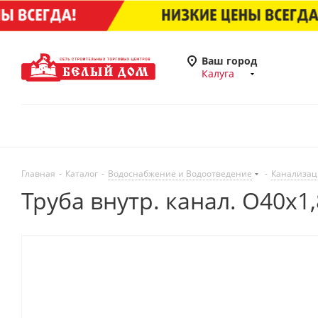
Ваш город
Калуга
Главная
-
Каталог
-
Водоснабжение и Водоотведение
-
Канализац
Труба внутр. канал. O40х1