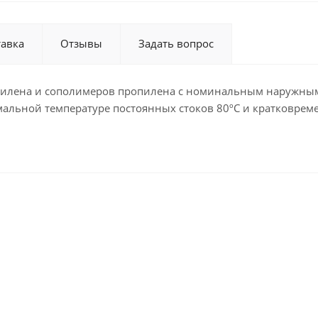
тавка
Отзывы
Задать вопрос
опилена и сополимеров пропилена с номинальным наружным
льной температуре постоянных стоков 80ºС и кратковременн