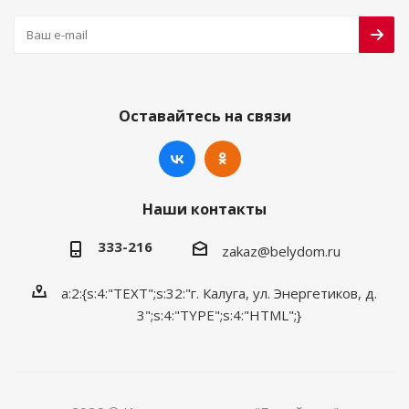
Оставайтесь на связи
Наши контакты
333-216
zakaz@belydom.ru
a:2:{s:4:"TEXT";s:32:"г. Калуга, ул. Энергетиков, д.
3";s:4:"TYPE";s:4:"HTML";}