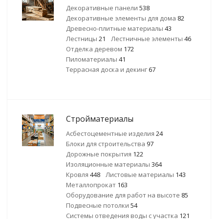
Декоративные панели
538
Декоративные элементы для дома
82
Древесно-плитные материалы
43
Лестницы
21
Лестничные элементы
46
Отделка деревом
172
Пиломатериалы
41
Террасная доска и декинг
67
Стройматериалы
Асбестоцементные изделия
24
Блоки для строительства
97
Дорожные покрытия
122
Изоляционные материалы
364
Кровля
448
Листовые материалы
143
Металлопрокат
163
Оборудование для работ на высоте
85
Подвесные потолки
54
Системы отведения воды с участка
121