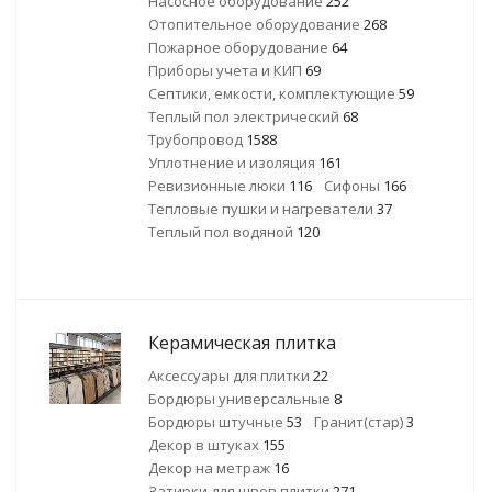
Насосное оборудование
252
Отопительное оборудование
268
Пожарное оборудование
64
Приборы учета и КИП
69
Септики, емкости, комплектующие
59
Теплый пол электрический
68
Трубопровод
1588
Уплотнение и изоляция
161
Ревизионные люки
116
Сифоны
166
Тепловые пушки и нагреватели
37
Теплый пол водяной
120
Керамическая плитка
Аксессуары для плитки
22
Бордюры универсальные
8
Бордюры штучные
53
Гранит(стар)
3
Декор в штуках
155
Декор на метраж
16
Затирки для швов плитки
271