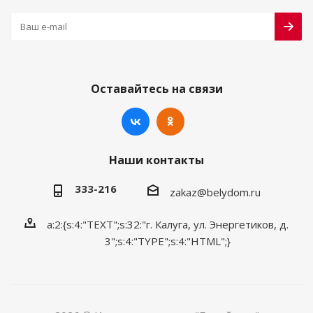
Оставайтесь на связи
Наши контакты
333-216
zakaz@belydom.ru
a:2:{s:4:"TEXT";s:32:"г. Калуга, ул. Энергетиков, д.
3";s:4:"TYPE";s:4:"HTML";}