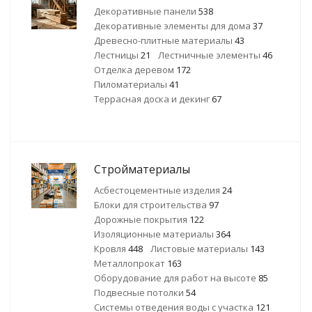
Декоративные панели
538
Декоративные элементы для дома
37
Древесно-плитные материалы
43
Лестницы
21
Лестничные элементы
46
Отделка деревом
172
Пиломатериалы
41
Террасная доска и декинг
67
Стройматериалы
Асбестоцементные изделия
24
Блоки для строительства
97
Дорожные покрытия
122
Изоляционные материалы
364
Кровля
448
Листовые материалы
143
Металлопрокат
163
Оборудование для работ на высоте
85
Подвесные потолки
54
Системы отведения воды с участка
121