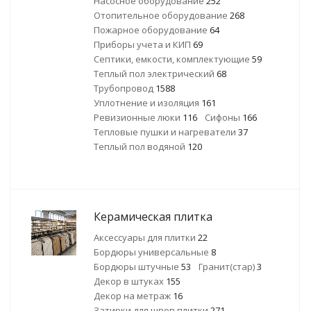
Насосное оборудование
252
Отопительное оборудование
268
Пожарное оборудование
64
Приборы учета и КИП
69
Септики, емкости, комплектующие
59
Теплый пол электрический
68
Трубопровод
1588
Уплотнение и изоляция
161
Ревизионные люки
116
Сифоны
166
Тепловые пушки и нагреватели
37
Теплый пол водяной
120
Керамическая плитка
Аксессуары для плитки
22
Бордюры универсальные
8
Бордюры штучные
53
Гранит(стар)
3
Декор в штуках
155
Декор на метраж
16
Затирки для швов плитки
271