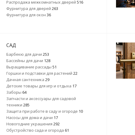
Распродажа межкомнатных дверей
516
Фурнитура для дверей
263
Фурнитура для окон
36
САД
Барбекю для дачи
253
Бассейны для дачи
128
Выращивание рассады
51
Горшки и подставки для растений
22
Дачная сантехника
29
Детские товары для игр и отдыха
17
Заборы
64
Запчасти и аксессуары для садовой
техники
285
Защита при работе в саду и огороде
10
Насосы для дома и дачи
17
Новогодние украшения
292
Обустройство сада и огорода
61