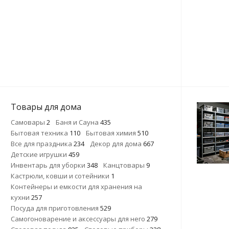
Товары для дома
Самовары
2
Баня и Сауна
435
Бытовая техника
110
Бытовая химия
510
Все для праздника
234
Декор для дома
667
Детские игрушки
459
Инвентарь для уборки
348
Канцтовары
9
Кастрюли, ковши и сотейники
1
Контейнеры и емкости для хранения на
кухни
257
Посуда для приготовления
529
Самогоноварение и аксессуары для него
279