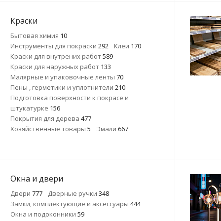
Краски
Бытовая химия
10
Инструменты для покраски
292
Клеи
170
Краски для внутрених работ
589
Краски для наружных работ
133
Малярные и упаковочные ленты
70
Пены , герметики и уплотнители
210
Подготовка поверхности к покрасе и
штукатурке
156
Покрытия для дерева
477
Хозяйственные товары
5
Эмали
667
Окна и двери
Двери
777
Дверные ручки
348
Замки, комплектующие и аксессуары
444
Окна и подоконники
59