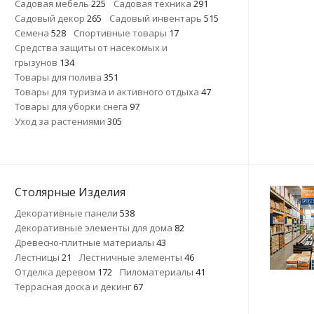
Садовая мебель
225
Садовая техника
291
Садовый декор
265
Садовый инвентарь
515
Семена
528
Спортивные товары
17
Средства защиты от насекомых и
грызунов
134
Товары для полива
351
Товары для туризма и активного отдыха
47
Товары для уборки снега
97
Уход за растениями
305
Столярные Изделия
Декоративные панели
538
Декоративные элементы для дома
82
Древесно-плитные материалы
43
Лестницы
21
Лестничные элементы
46
Отделка деревом
172
Пиломатериалы
41
Террасная доска и декинг
67