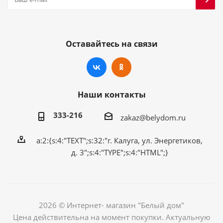
Оставайтесь на связи
Наши контакты
333-216
zakaz@belydom.ru
a:2:{s:4:"TEXT";s:32:"г. Калуга, ул. Энергетиков,
д. 3";s:4:"TYPE";s:4:"HTML";}
2026 © Интернет- магазин "Белый дом"
Цена действительна на момент покупки. Актуальную