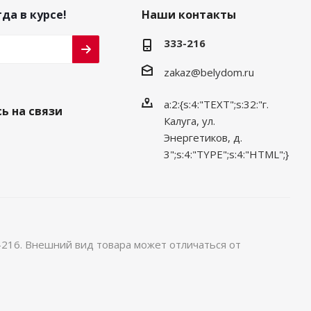
да в курсе!
Наши контакты
333-216
zakaz@belydom.ru
a:2:{s:4:"TEXT";s:32:"г.
ь на связи
Калуга, ул.
Энергетиков, д.
3";s:4:"TYPE";s:4:"HTML";}
-216. Внешний вид товара может отличаться от