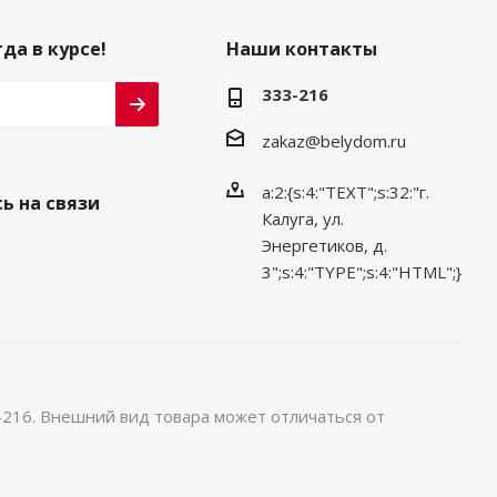
да в курсе!
Наши контакты
333-216
zakaz@belydom.ru
a:2:{s:4:"TEXT";s:32:"г.
ь на связи
Калуга, ул.
Энергетиков, д.
3";s:4:"TYPE";s:4:"HTML";}
-216. Внешний вид товара может отличаться от