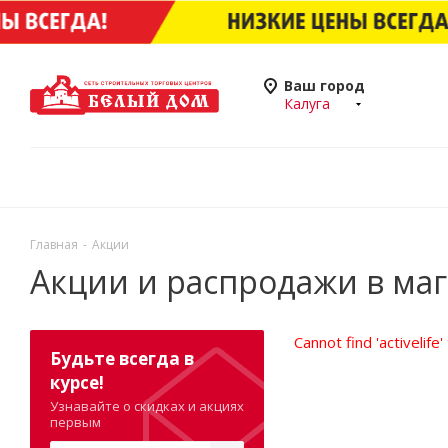
Ваш город
Калуга
Главная
-
Акции
Акции и распродажи в маг
Cannot find 'activelife
Будьте всегда в
курсе!
Узнавайте о скидках и акциях
первым