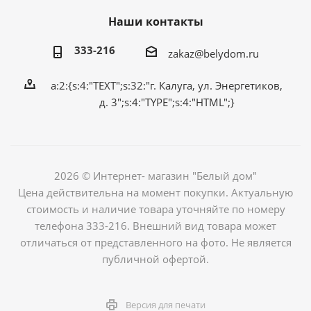
Наши контакты
333-216
zakaz@belydom.ru
a:2:{s:4:"TEXT";s:32:"г. Калуга, ул. Энергетиков,
д. 3";s:4:"TYPE";s:4:"HTML";}
2026 © Интернет- магазин "Белый дом"
Цена действительна на момент покупки. Актуальную
стоимость и наличие товара уточняйте по номеру
телефона 333-216. Внешний вид товара может
отличаться от представленного на фото. Не является
публичной офертой.
Версия для печати