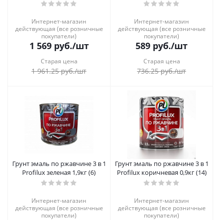
Интернет-магазин
Интернет-магазин
действующая (все розничные
действующая (все розничные
покупатели)
покупатели)
1 569
руб.
/шт
589
руб.
/шт
Старая цена
Старая цена
1 961.25
руб.
/шт
736.25
руб.
/шт
Грунт эмаль по ржавчине 3 в 1
Грунт эмаль по ржавчине 3 в 1
Profilux зеленая 1,9кг (6)
Profilux коричневая 0,9кг (14)
Интернет-магазин
Интернет-магазин
действующая (все розничные
действующая (все розничные
покупатели)
покупатели)