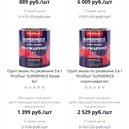
889
руб.
/шт
6 009
руб.
/шт
Старая цена
Старая цена
1 111.25
руб.
/шт
7 511.25
руб.
/шт
Грунт эмаль по ржавчине 3 в 1
Грунт эмаль по ржавчине 3 в 1
"Profilux" SUPERPRICE белая
"Profilux" SUPERPRICE
6кг
коричневая 6кг
Интернет-магазин
Интернет-магазин
действующая (все розничные
действующая (все розничные
покупатели)
покупатели)
1 399
руб.
/шт
2 529
руб.
/шт
Старая цена
Старая цена
2 798
руб.
/шт
3 161.25
руб.
/шт