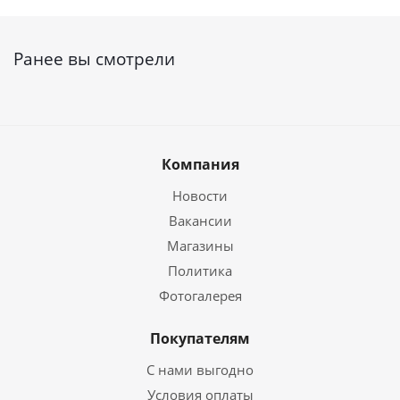
Ранее вы смотрели
Компания
Новости
Вакансии
Магазины
Политика
Фотогалерея
Покупателям
С нами выгодно
Условия оплаты