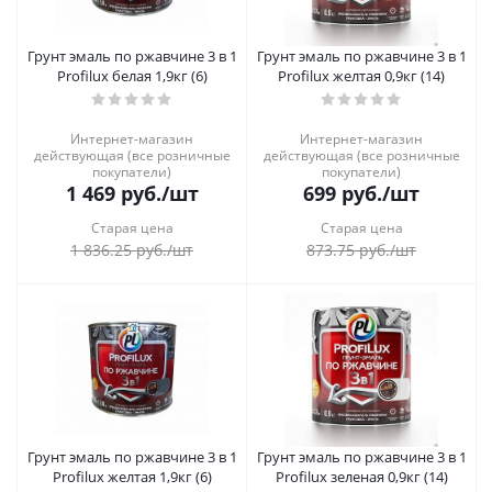
Грунт эмаль по ржавчине 3 в 1
Грунт эмаль по ржавчине 3 в 1
Profilux белая 1,9кг (6)
Profilux желтая 0,9кг (14)
Интернет-магазин
Интернет-магазин
действующая (все розничные
действующая (все розничные
покупатели)
покупатели)
1 469
руб.
/шт
699
руб.
/шт
Старая цена
Старая цена
1 836.25
руб.
/шт
873.75
руб.
/шт
Грунт эмаль по ржавчине 3 в 1
Грунт эмаль по ржавчине 3 в 1
Profilux желтая 1,9кг (6)
Profilux зеленая 0,9кг (14)