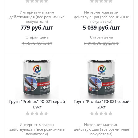
Интернет-магазин
Интернет-магазин
действующая (все розничные
действующая (все розничные
покупатели)
покупатели)
779
руб.
/шт
5 039
руб.
/шт
Старая цена
Старая цена
973.75
руб.
/шт
6 298.75
руб.
/шт
Грунт "Profilux" ГФ-021 серый
Грунт "Profilux" ГФ-021 серый
1,9кг
20кг
Интернет-магазин
Интернет-магазин
действующая (все розничные
действующая (все розничные
покупатели)
покупатели)