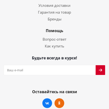
Условия доставки
Гарантия на товар
Бренды
Помощь
Вопрос-ответ
Как купить
Будьте всегда в курсе!
Оставайтесь на связи