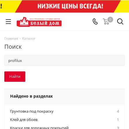
0
Главная
-
Каталог
Поиск
Найдено в разделах
Грунтовка под покраску
4
Клей для обоев
1
Краски для дорожных покрытий
3