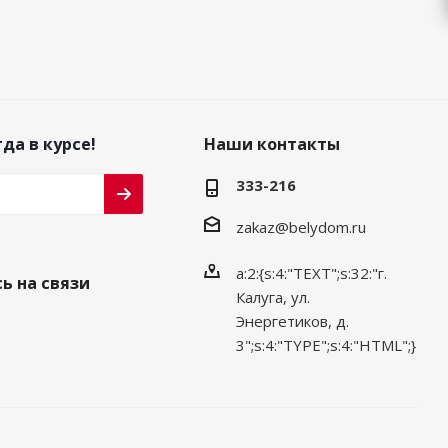
да в курсе!
Наши контакты
333-216
zakaz@belydom.ru
a:2:{s:4:"TEXT";s:32:"г.
ь на связи
Калуга, ул.
Энергетиков, д.
3";s:4:"TYPE";s:4:"HTML";}