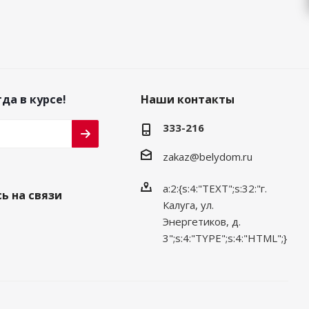
да в курсе!
Наши контакты
333-216
zakaz@belydom.ru
a:2:{s:4:"TEXT";s:32:"г.
ь на связи
Калуга, ул.
Энергетиков, д.
3";s:4:"TYPE";s:4:"HTML";}