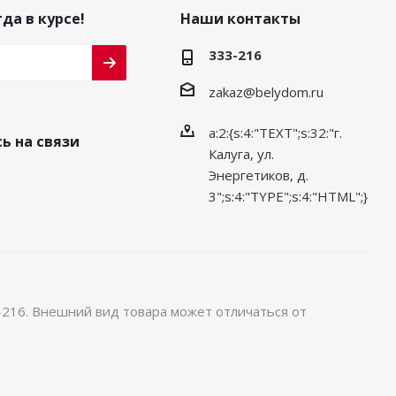
да в курсе!
Наши контакты
333-216
zakaz@belydom.ru
a:2:{s:4:"TEXT";s:32:"г.
ь на связи
Калуга, ул.
Энергетиков, д.
3";s:4:"TYPE";s:4:"HTML";}
-216. Внешний вид товара может отличаться от