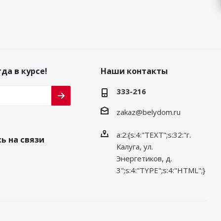
да в курсе!
Наши контакты
333-216
zakaz@belydom.ru
a:2:{s:4:"TEXT";s:32:"г.
ь на связи
Калуга, ул.
Энергетиков, д.
3";s:4:"TYPE";s:4:"HTML";}