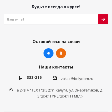
Будьте всегда в курсе!
Оставайтесь на связи
Наши контакты
333-216
zakaz@belydom.ru
a:2:{s:4:"TEXT";s:32:"г. Калуга, ул. Энергетиков, д.
3";s:4:"TYPE";s:4:"HTML";}