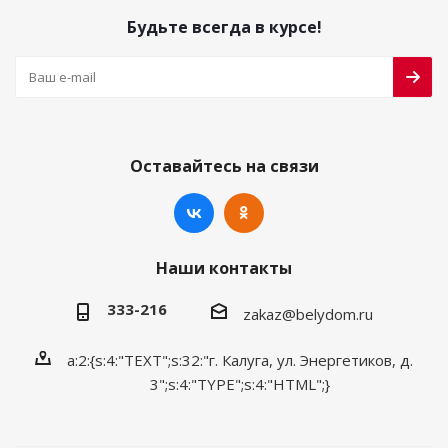
Будьте всегда в курсе!
Оставайтесь на связи
Наши контакты
333-216
zakaz@belydom.ru
a:2:{s:4:"TEXT";s:32:"г. Калуга, ул. Энергетиков, д.
3";s:4:"TYPE";s:4:"HTML";}