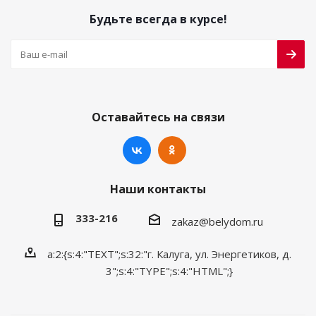
Будьте всегда в курсе!
Оставайтесь на связи
Наши контакты
333-216
zakaz@belydom.ru
a:2:{s:4:"TEXT";s:32:"г. Калуга, ул. Энергетиков, д.
3";s:4:"TYPE";s:4:"HTML";}