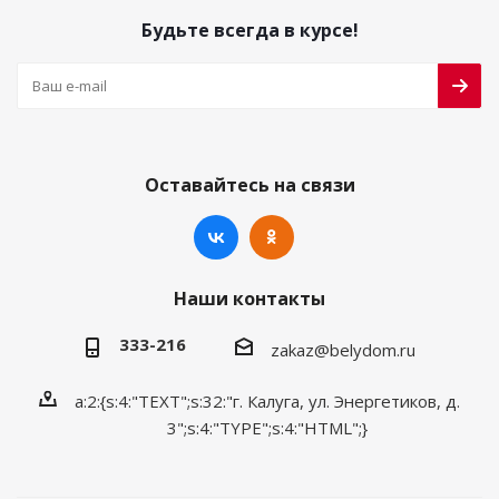
Будьте всегда в курсе!
Оставайтесь на связи
Наши контакты
333-216
zakaz@belydom.ru
a:2:{s:4:"TEXT";s:32:"г. Калуга, ул. Энергетиков, д.
3";s:4:"TYPE";s:4:"HTML";}