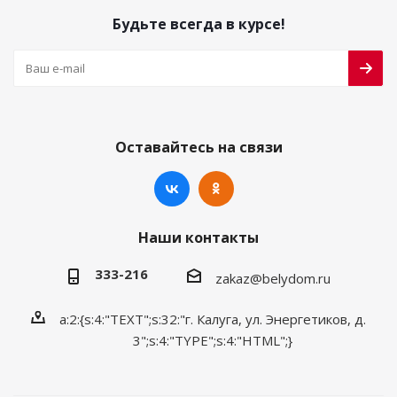
Будьте всегда в курсе!
Оставайтесь на связи
Наши контакты
333-216
zakaz@belydom.ru
a:2:{s:4:"TEXT";s:32:"г. Калуга, ул. Энергетиков, д.
3";s:4:"TYPE";s:4:"HTML";}