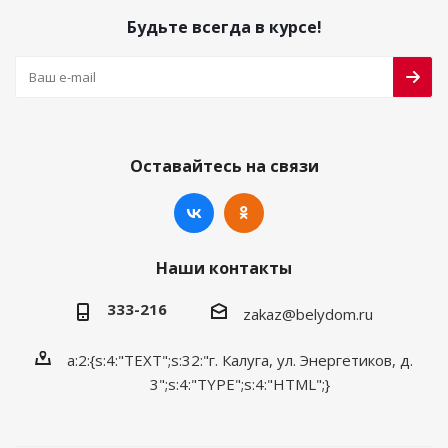
Будьте всегда в курсе!
Оставайтесь на связи
Наши контакты
333-216
zakaz@belydom.ru
a:2:{s:4:"TEXT";s:32:"г. Калуга, ул. Энергетиков, д.
3";s:4:"TYPE";s:4:"HTML";}