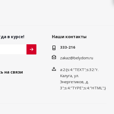
да в курсе!
Наши контакты
333-216
zakaz@belydom.ru
a:2:{s:4:"TEXT";s:32:"г.
ь на связи
Калуга, ул.
Энергетиков, д.
3";s:4:"TYPE";s:4:"HTML";}