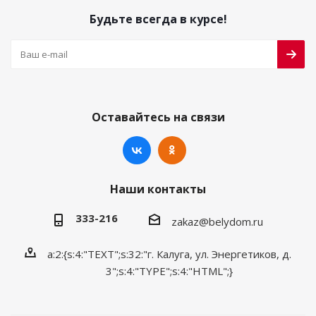
Будьте всегда в курсе!
Оставайтесь на связи
Наши контакты
333-216
zakaz@belydom.ru
a:2:{s:4:"TEXT";s:32:"г. Калуга, ул. Энергетиков, д.
3";s:4:"TYPE";s:4:"HTML";}