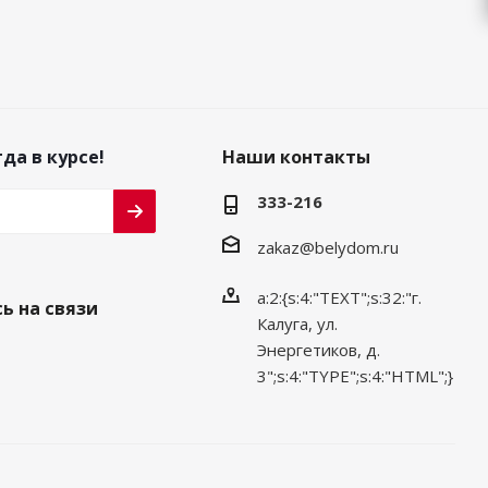
да в курсе!
Наши контакты
333-216
zakaz@belydom.ru
a:2:{s:4:"TEXT";s:32:"г.
ь на связи
Калуга, ул.
Энергетиков, д.
3";s:4:"TYPE";s:4:"HTML";}